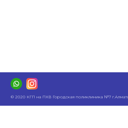
© 2020 КГП на ПХВ Городская поликлиника №7 г.Алмат