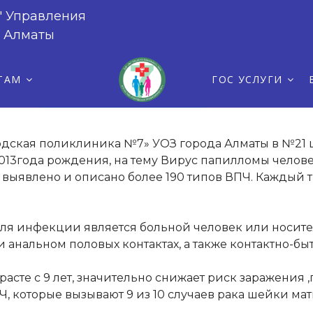
" Управления
иц 2013года рождения, на тему Вирус
а Алматы
вления, симптомы, диагностика и спо
ТАМ
ГОС УСЛУГИ
одская поликлиника №7» УОЗ города Алматы в №21
13года рождения, на тему Вирус папилломы челове
выявлено и описано более 190 типов ВПЧ. Каждый ти
ля инфекции является больной человек или носител
 анальном половых контактах, а также контактно-бы
асте с 9 лет, значительно снижает риск заражения
, которые вызывают 9 из 10 случаев рака шейки мат