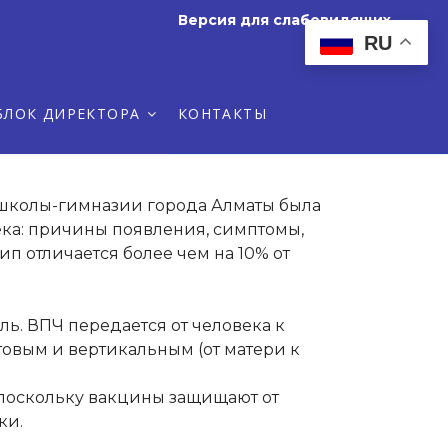
Версия для слабовидящих
 папилломы человека:
RU
собы лечения
БЛОК ДИРЕКТОРА
КОНТАКТЫ
 школы-гимназии города Алматы была
ка: причины появления, симптомы,
п отличается более чем на 10% от
ь. ВПЧ передается от человека к
товым и вертикальным (от матери к
 ,поскольку вакцины защищают от
ки.