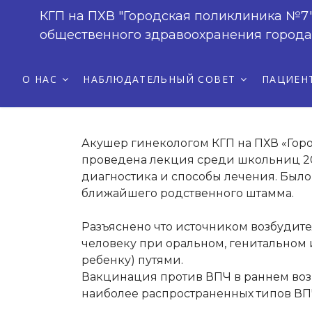
КГП на ПХВ "Городская поликлиника №7
Лекция среди школьн
общественного здравоохранения город
причины поя
О НАС
НАБЛЮДАТЕЛЬНЫЙ СОВЕТ
ПАЦИЕН
Акушер гинекологом КГП на ПХВ «Гор
проведена лекция среди школьниц 20
диагностика и способы лечения. Было 
ближайшего родственного штамма.
Разъяснено что источником возбудите
человеку при оральном, генитальном и
ребенку) путями.
Вакцинация против ВПЧ в раннем возр
наиболее распространенных типов ВПЧ